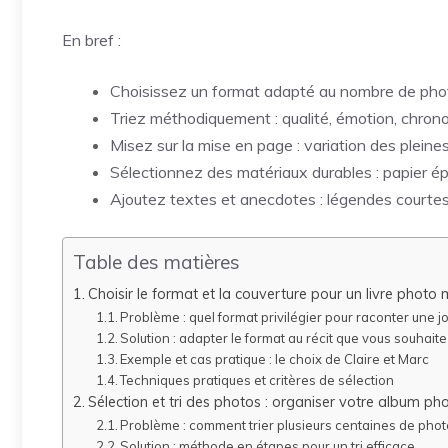
En bref :
Choisissez un format adapté au nombre de photos 
Triez méthodiquement : qualité, émotion, chronolo
Misez sur la mise en page : variation des pleine
Sélectionnez des matériaux durables : papier épai
Ajoutez textes et anecdotes : légendes courtes, c
Table des matières
Choisir le format et la couverture pour un livre pho
Problème : quel format privilégier pour raconter une j
Solution : adapter le format au récit que vous souhait
Exemple et cas pratique : le choix de Claire et Marc
Techniques pratiques et critères de sélection
Sélection et tri des photos : organiser votre album 
Problème : comment trier plusieurs centaines de photo
Solution : méthode en étapes pour un tri efficace