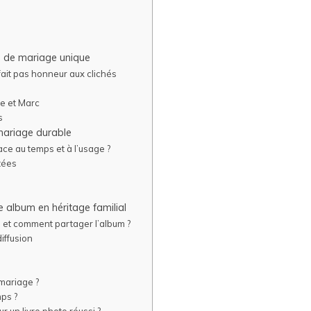
o de mariage unique
ait pas honneur aux clichés
re et Marc
s
 mariage durable
ace au temps et à l’usage ?
ptées
re album en héritage familial
 et comment partager l’album ?
diffusion
 mariage ?
mps ?