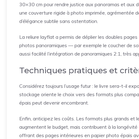
30×30 cm pour rendre justice aux panoramas et aux do
une couverture rigide à photo imprimée, agrémentée de
d’élégance subtile sans ostentation.
La reliure layflat a permis de déplier les doubles pages
photos panoramiques — par exemple le coucher de soleil
aussi facilité l’intégration de panoramiques 2:1, très a
Techniques pratiques et critè
Considérez toujours l’usage futur : le livre sera-t-il 
stockage oriente le choix vers des formats plus compac
épais peut devenir encombrant.
Enfin, anticipez les coûts. Les formats plus grands et l
augmentent le budget, mais contribuent à la longévité 
offrant des pages intérieures en papier photo épais a